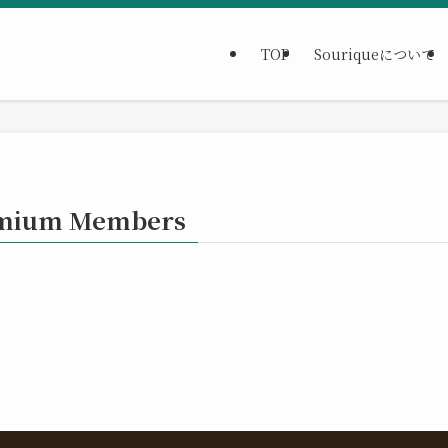
TOP
Souriqueについて
remium Members