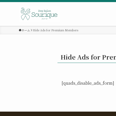
ホーム
Hide Ads for Premium Members
Hide Ads for P
[quads_disable_ads_form]