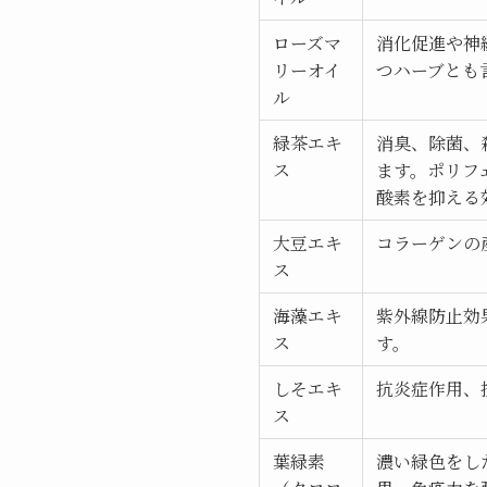
ローズマ
消化促進や神
リーオイ
つハーブとも
ル
緑茶エキ
消臭、除菌、
ス
ます。ポリフ
酸素を抑える
大豆エキ
コラーゲンの
ス
海藻エキ
紫外線防止効
ス
す。
しそエキ
抗炎症作用、
ス
葉緑素
濃い緑色をし