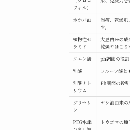
（クロロ
果、免疫力を
フィル）
ホホバ油
湿疹、乾燥肌
す。
植物性セ
大豆由来の成
ラミド
乾燥やほこり
クエン酸
ph調節の役
乳酸
フルーツ酸と
乳酸ナト
Ph調節の役
リウム
グリセリ
ヤシ油由来の
ン
PEG水添
トウゴマの種
ひまし油